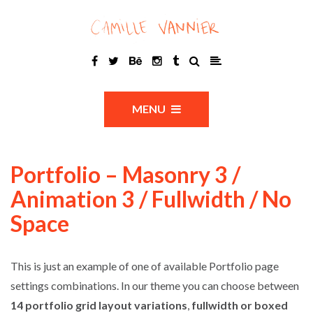
MENU
Portfolio – Masonry 3 /
Animation 3 / Fullwidth / No
Space
This is just an example of one of available Portfolio page
settings combinations. In our theme you can choose between
14 portfolio grid layout variations
,
fullwidth or boxed